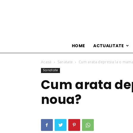
HOME
ACTUALITATE
Acasă
Sanatate
Cum arata depresia la o mam
Sanatate
Cum arata de
noua?