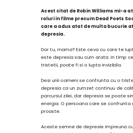
Acest citat de Robin Williams mi-a a
roluri in filme precum Dead Poets Soc
care a adus atat de multa bucurie at
depresia.
Dar tu, mama? Este ceva cu care te lupti?
este depresia sau cum arata. In timp ce 
tristetii, poate fi si o lupta invizibila.
Desi unii oameni se confrunta cu o trist
depresia ca un zumzet continuu de calita
parcursul zilei, dar depresia se poate si
energia. O persoana care se confrunta cu
proaste.
Aceste semne de depresie impreuna cu u