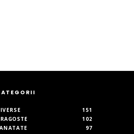
CATEGORII
IVERSE
151
RAGOSTE
102
ANATATE
97