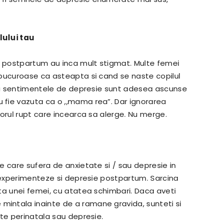
lului tau
a postpartum au inca mult stigmat. Multe femei
 bucuroase ca asteapta si cand se naste copilul
 ca sentimentele de depresie sunt adesea ascunse
fie vazuta ca o ,,mama rea”. Dar ignorarea
orul rupt care incearca sa alerge. Nu merge.
e care sufera de anxietate si / sau depresie in
a experimenteze si depresie postpartum. Sarcina
ta unei femei, cu atatea schimbari. Daca aveti
intala inainte de a ramane gravida, sunteti si
ate perinatala sau depresie.