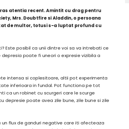
tras atentia recent. Amintit cu drag pentru
iety, Mrs. Doubtfire si Aladdin, o persoana
at de multor, totusi s-a luptat profund cu
 Este posibil ca unii dintre voi sa va intrebati ce
depresia poate fi uneori o expresie vizibila a
ete intensa si coplesitoare, altii pot experimenta
te inferioara in fundal. Pot functiona pe tot
mti ca un robinet cu scurgeri care le scurge
 depresie poate avea zile bune, zile bune si zile
n flux de ganduri negative care iti afecteaza