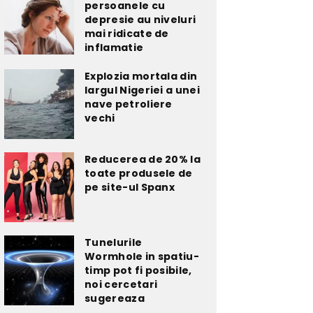
persoanele cu
depresie au niveluri
mai ridicate de
inflamatie
Explozia mortala din
largul Nigeriei a unei
nave petroliere
vechi
Reducerea de 20% la
toate produsele de
pe site-ul Spanx
Tunelurile
Wormhole in spatiu-
timp pot fi posibile,
noi cercetari
sugereaza