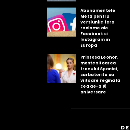
Abonamentele
Meta pentru
versiunile fara
reclame ale
Facebook si
Instagram in
Europa
Printesa Leonor,
mostenitoarea
tronului Spaniei,
sarbatorita ca
viitoare regina la
cea de-a 18
aniversare
DE