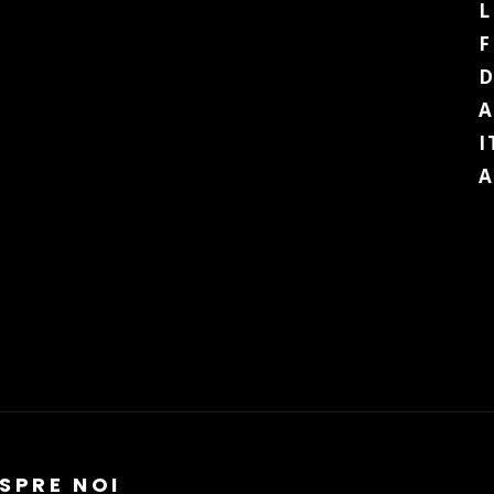
L
F
D
A
I
A
SPRE NOI