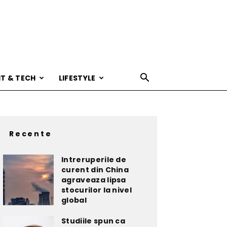
IT & TECH
LIFESTYLE
Recente
Intreruperile de
curent din China
agraveaza lipsa
stocurilor la nivel
global
Studiile spun ca