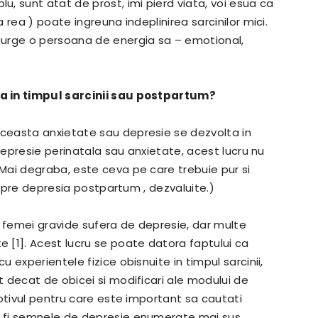
, sunt atat de prost, imi pierd viata, voi esua ca
rea ) poate ingreuna indeplinirea sarcinilor mici.
curge o persoana de energia sa – emotional,
a in timpul sarcinii sau postpartum?
ceasta anxietate sau depresie se dezvolta in
 depresie perinatala sau anxietate, acest lucru nu
Mai degraba, este ceva pe care trebuie pur si
espre depresia postpartum , dezvaluite.)
5 femei gravide sufera de depresie, dar multe
 [1]. Acest lucru se poate datora faptului ca
 experientele fizice obisnuite in timpul sarcinii,
 decat de obicei si modificari ale modului de
otivul pentru care este important sa cautati
 fi semnele de depresie enumerate mai sus,