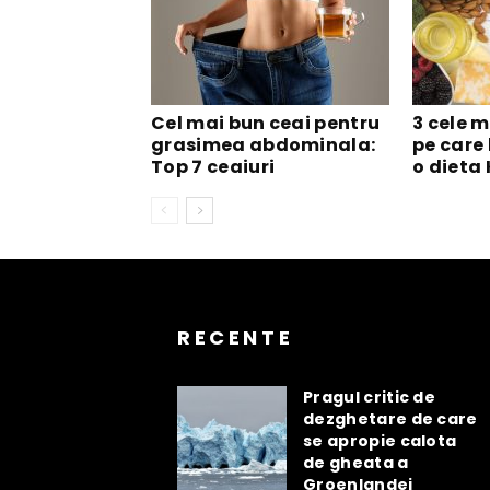
Cel mai bun ceai pentru
3 cele m
grasimea abdominala:
pe care 
Top 7 ceaiuri
o dieta
RECENTE
Pragul critic de
dezghetare de care
se apropie calota
de gheata a
Groenlandei