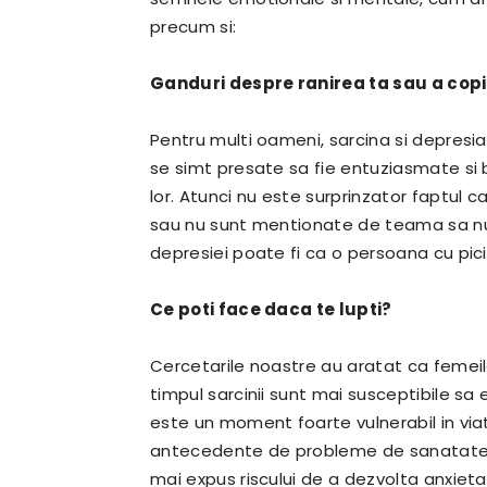
precum si:
Ganduri despre ranirea ta sau a copi
Pentru multi oameni, sarcina si depresi
se simt presate sa fie entuziasmate si
lor. Atunci nu este surprinzator faptul
sau nu sunt mentionate de teama sa nu 
depresiei poate fi ca o persoana cu pici
Ce poti face daca te lupti?
Cercetarile noastre au aratat ca femeil
timpul sarcinii sunt mai susceptibile s
este un moment foarte vulnerabil in via
antecedente de probleme de sanatate m
mai expus riscului de a dezvolta anxiet