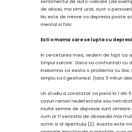
sentimentul de auto-valoare (de exemplu
de obicei, ma simt urat, sunt o persoana 
Nu este de mirare ca depresia poate s
mental si fizic.
Esti o mama care se lupta cu depresi
In cercetarea mea, vedem de fapt ca a
timpul sarcinii . Daca va confruntati cu
inseamna ca exista o problema cu dvs. 
simplu sa il gestionezi. (Iata 3 mituri d
Un studiu a constatat ca pana la 1 din 
cazuri raman nedetectate sau netratate
multe semne de depresie sunt similare cu
cum ar fi senzatia de oboseala mai mult
somn si al apetitului [2]. Acesta este m
semnele emotionale si mentale, cum ar