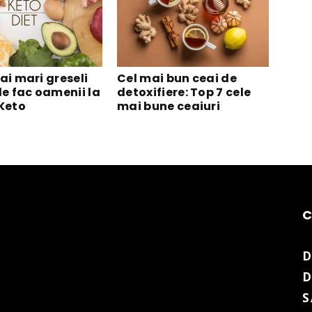
ai mari greseli
Cel mai bun ceai de
le fac oamenii la
detoxifiere: Top 7 cele
 Keto
mai bune ceaiuri
D
D
S