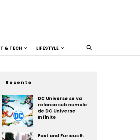
IT & TECH
LIFESTYLE
Recente
DC Universe se va
relansa sub numele
de DC Universe
Infinite
Fast and Furious 9: