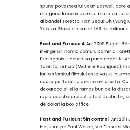
spune povestea lui Sean Boswell, care a 
mergand la inchisoare se muta cu tatal
al bandei Toretto, Han Seoul Oh (Sung K
Yakuza.
Filmul a incasat 159 de milioane
Fast and Furious 4
An: 2009 Buget: 85 
invinge un inamic comun, Dominic Torett
Protagonistii cauta sa puna capat lui Art
Toretto, Leticia (Michelle Rodriguez).
In
iar la sfarsitul filmului este vazut in urm
caute pe Toretto pentru a-l aresta.
Cu 
deoarece el isi ia ramas bun de la dista
regia acestui proiect a fost Justin Lin, 
de dolari la box office.
Fast and Furious: 5in control
An: 2011 
i-a jucat pe Paul Walker, Vin Diesel si M