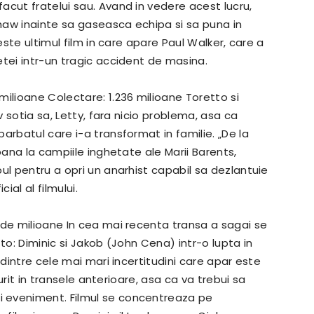
acut fratelui sau.
Avand in vedere acest lucru,
haw inainte sa gaseasca echipa si sa puna in
ste ultimul film in care apare Paul Walker, care a
etei intr-un tragic accident de masina.
milioane Colectare: 1.236 milioane Toretto si
v sotia sa, Letty, fara nicio problema, asa ca
barbatul care i-a transformat in familie.
„De la
pana la campiile inghetate ale Marii Barents,
ul pentru a opri un anarhist capabil sa dezlantuie
cial al filmului.
 de milioane In cea mai recenta transa a sagai se
to: Diminic si Jakob (John Cena) intr-o lupta in
dintre cele mai mari incertitudini care apar este
murit in transele anterioare, asa ca va trebui sa
i eveniment.
Filmul se concentreaza pe