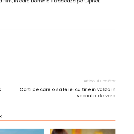
film, in care Dominic il tradeaza pe Cipher,
e.
Articolul următor
c
Carti pe care o sa le iei cu tine in valiza in
vacanta de vara
R