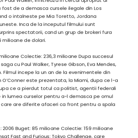
 Paul Walker, infiltreaza in cercul apropiat al
a fost de a demasca cursele ilegale din Los
and o intalneste pe Mia Toretto, Jordana
buneste.
Inca de la inceputul filmului sunt
prins spectatorii, cand un grup de brokeri fura
 milioane de dolari.
milioane Colectie: 236,3 milioane Dupa succesul
in saga cu Paul Walker, Tyrese Gibson, Eva Mendes,
n.
Filmul incepe la un an de la evenimentele din
ian O’Conner este prezentata, la Miami, dupa ce l-a
a ce a pierdut totul ca politist, agentii federali
-te in lumea curselor pentru a-l demasca pe omul
care are diferite afaceri ca front pentru a spala
: 2006 Buget: 85 milioane Colectie: 159 milioane
nsat Fast and Furious: Tokyo Challenge, care