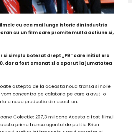
ilmele cu cea mai lunga istorie din industria
ran cu un film care promite multa actiune si,
 si simplu botezat drept „F9” care initial era
20, dar a fost amanat si a aparut la jumatatea
oate astepta de la aceasta noua transa si noile
e vom concentra pe calatoria pe care a avut-o
na la a noua productie din acest an.
ioane Colectie: 207,3 milioane Acesta a fost filmul
aceasta prima transa agentul de politie Brian