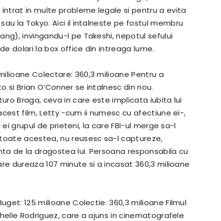
intrat in multe probleme legale si pentru a evita
 sau la Tokyo.
Aici il intalneste pe fostul membru
ang), invingandu-l pe Takeshi, nepotul sefului
 de dolari la box office din intreaga lume.
milioane Colectare: 360,3 milioane Pentru a
o si Brian O’Conner se intalnesc din nou.
uro Braga, ceva in care este implicata iubita lui
 acest film, Letty -cum ii numesc cu afectiune ei-,
a ei grupul de prieteni, la care FBI-ul merge sa-l
toate acestea, nu reusesc sa-l captureze,
nta de la dragostea lui.
Persoana responsabila cu
care dureaza 107 minute si a incasat 360,3 milioane
Buget: 125 milioane Colectie: 360,3 milioane Filmul
ichelle Rodriguez, care a ajuns in cinematografele