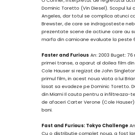
O’Conner, interpretat de regretatul actor
Dominic Toretto (Vin Diesel).
Scopul lui 
Angeles, dar totul se complica atunci c
Brewster, de care se indragosteste ne
prezentate scene de actiune care au sur
marfa din camioane evaluate la peste 6
Faster and Furious
An: 2003 Buget: 76 
primei transe, a aparut al doilea film d
Cole Hauser si regizat de John Singleto
primul film, in acest noua viata a lui Br
lasat sa evadeze pe Dominic Toretto. Dup
din Miami Il cauta pentru a infiltreaza
de afaceri Carter Verone (Cole Hauser) 
bani.
Fast and Furious: Tokyo Challenge
An
Cu o distributie complet noua, a fost la