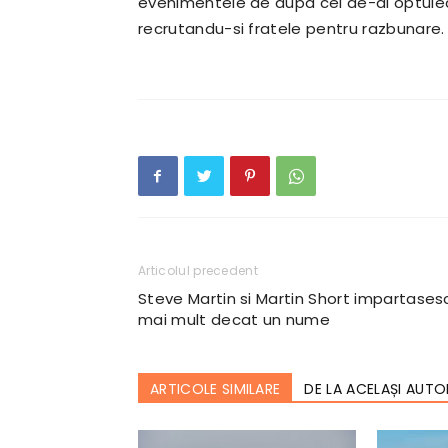
evenimentele de dupa cel de-al optulea 
recrutandu-si fratele pentru razbunar
Articolul precedent
Steve Martin si Martin Short impartases
mai mult decat un nume
ARTICOLE SIMILARE
DE LA ACELAȘI AUTO