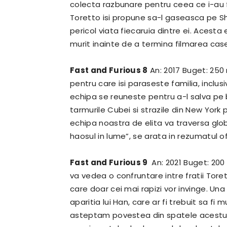
colecta razbunare pentru ceea ce i-au f
Toretto isi propune sa-l gaseasca pe S
pericol viata fiecaruia dintre ei.
Acesta e
murit inainte de a termina filmarea cas
Fast and Furious 8
An: 2017 Buget: 250 
pentru care isi paraseste familia, inclusi
echipa se reuneste pentru a-l salva pe 
tarmurile Cubei si strazile din New York 
echipa noastra de elita va traversa glob
haosul in lume”, se arata in rezumatul ofi
Fast and Furious 9
An: 2021 Buget: 200
va vedea o confruntare intre fratii Toret
care doar cei mai rapizi vor invinge.
Una 
aparitia lui Han, care ar fi trebuit sa fi 
asteptam povestea din spatele acestu