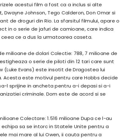
rizele acestui film a fost ca a inclus si alte
ot, Dwayne Johnson, Tego Calderon, Don Omar si
cant de droguri din Rio. La sfarsitul filmului, apare o
ect in o serie de jafuri de camioane, care indica
or, ceea ce a dus la urmatoarea caseta.
de milioane de dolari Colectie: 788, 7 milioane de
tigheaza o serie de piloti din 12 tari care sunt
aw (Luke Evans) este insotit de Dragostea lui
a.
Acesta este motivul pentru care Hobbs decide
-l sprijine in ancheta pentru a-i depasi si a-i
anizatiei criminale.
Dom este de acord si se
milioane Colectare: 1.516 milioane Dupa ce l-au
echipa sa se intorc in Statele Unite pentru a
ele mai mare al lui Owen, ii cauta pentru a