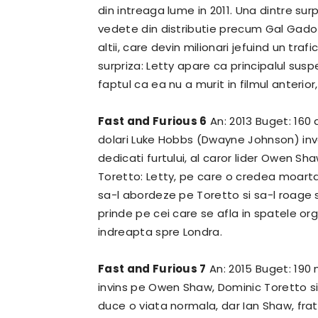
din intreaga lume in 2011. Una dintre surp
vedete din distributie precum Gal Gad
altii, care devin milionari jefuind un trafi
surpriza: Letty apare ca principalul susp
faptul ca ea nu a murit in filmul anteri
Fast and Furious 6
An: 2013 Buget: 160 
dolari Luke Hobbs (Dwayne Johnson) inves
dedicati furtului, al caror lider Owen Sh
Toretto: Letty, pe care o credea moart
sa-l abordeze pe Toretto si sa-l roage sa
prinde pe cei care se afla in spatele org
indreapta spre Londra.
Fast and Furious 7
An: 2015 Buget: 190 
invins pe Owen Shaw, Dominic Toretto si 
duce o viata normala, dar Ian Shaw, frat