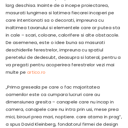
larg deschisa. Inainte de a incepe proiectarea,
masurati lungimea si latimea fiecarei incaperi pe
care intentionati sa o decorati, impreuna cu
inaltimea tavanului si elementele care ar putea sta
in cale – scari, coloane, calorifere si alte obstacole.
De asemenea, este o idee buna sa masurati
deschiderile ferestrelor, impreuna cu spatiul
peretelui de dedesubt, deasupra si lateral, pentru a
va pregati pentru acoperirea ferestrelor vezi mai
multe pe
artico.ro
„Prima greseala pe care o fac majoritatea
oamenilor este ca cumpara lucruri care au
dimensiunea gresita – canapele care nu incap in
camera, canapele care nu intra prin usi, mese prea
mici, birouri prea mari, noptiere. care atarna in prag”,
a spus David Kleinberg, fondatorul firmei de design