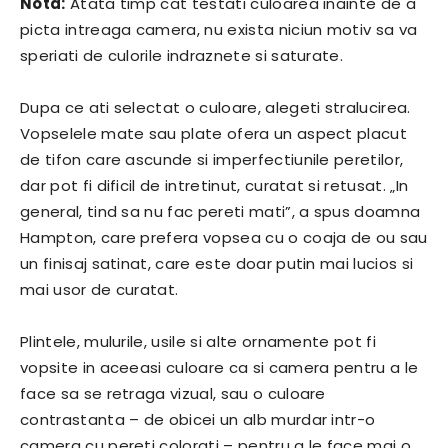
Nota:
Atata timp cat testati culoarea inainte de a
picta intreaga camera, nu exista niciun motiv sa va
speriati de culorile indraznete si saturate.
Dupa ce ati selectat o culoare, alegeti stralucirea.
Vopselele mate sau plate ofera un aspect placut
de tifon care ascunde si imperfectiunile peretilor,
dar pot fi dificil de intretinut, curatat si retusat. „In
general, tind sa nu fac pereti mati”, a spus doamna
Hampton, care prefera vopsea cu o coaja de ou sau
un finisaj satinat, care este doar putin mai lucios si
mai usor de curatat.
Plintele, mulurile, usile si alte ornamente pot fi
vopsite in aceeasi culoare ca si camera pentru a le
face sa se retraga vizual, sau o culoare
contrastanta – de obicei un alb murdar intr-o
camera cu pereti colorati – pentru a le face mai o