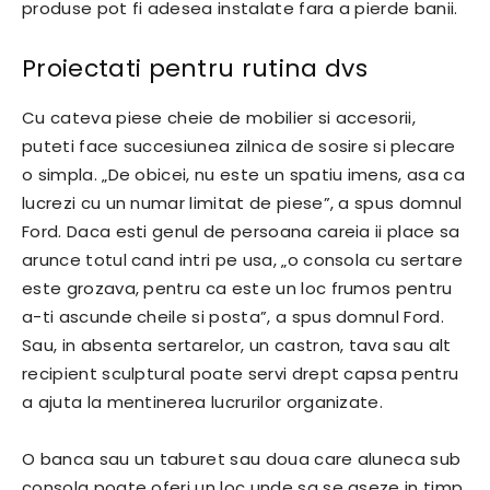
produse pot fi adesea instalate fara a pierde banii.
Proiectati pentru rutina dvs
Cu cateva piese cheie de mobilier si accesorii,
puteti face succesiunea zilnica de sosire si plecare
o simpla. „De obicei, nu este un spatiu imens, asa ca
lucrezi cu un numar limitat de piese”, a spus domnul
Ford. Daca esti genul de persoana careia ii place sa
arunce totul cand intri pe usa, „o consola cu sertare
este grozava, pentru ca este un loc frumos pentru
a-ti ascunde cheile si posta”, a spus domnul Ford.
Sau, in absenta sertarelor, un castron, tava sau alt
recipient sculptural poate servi drept capsa pentru
a ajuta la mentinerea lucrurilor organizate.
O banca sau un taburet sau doua care aluneca sub
consola poate oferi un loc unde sa se aseze in timp