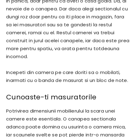
in panica, doar pentru ca aveti o casa goala. Da, ai
nevoie de o canapea. Dar daca alegi sectionalul cu
dungi roz doar pentru ca iti place in magazin, fara
sa iei masuratori sau sa te gandesti la restul
camerei, ramai cu el. Restul camerei va trebui
construit in jurul acelei canapele, iar daca este prea
mare pentru spatiu, va arata pentru totdeauna
incomod.
Incepeti din camera pe care doriti sa o mobilati,
inarmati cu o banda de masurat si un bloc de note.
Cunoaste-ti masuratorile
Potrivirea dimensiunii mobilierului la scara unei
camere este esentiala. O canapea sectionala
adanca poate domina cu usurinta o camera mica,
iar scaunele svelte se pot pierde intr-o mansarda