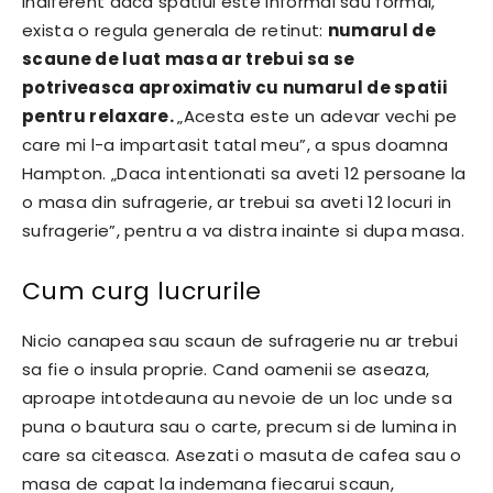
Indiferent daca spatiul este informal sau formal,
exista o regula generala de retinut:
numarul de
scaune de luat masa ar trebui sa se
potriveasca aproximativ cu numarul de spatii
pentru relaxare.
„Acesta este un adevar vechi pe
care mi l-a impartasit tatal meu”, a spus doamna
Hampton. „Daca intentionati sa aveti 12 persoane la
o masa din sufragerie, ar trebui sa aveti 12 locuri in
sufragerie”, pentru a va distra inainte si dupa masa.
Cum curg lucrurile
Nicio canapea sau scaun de sufragerie nu ar trebui
sa fie o insula proprie. Cand oamenii se aseaza,
aproape intotdeauna au nevoie de un loc unde sa
puna o bautura sau o carte, precum si de lumina in
care sa citeasca. Asezati o masuta de cafea sau o
masa de capat la indemana fiecarui scaun,